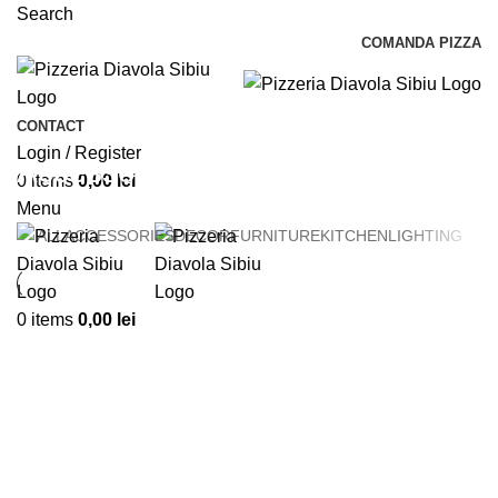
Search
COMANDA PIZZA
CONTACT
Login / Register
Accessories
0
items
0,00
lei
Menu
ALL
ACCESSORIES
DECOR
FURNITURE
KITCHEN
LIGHTING
0
items
0,00
lei
Accessories
Imperdiet mauris a nontin
Accessories