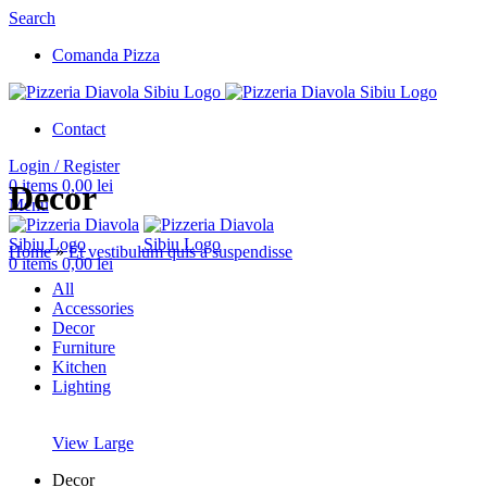
Search
Comanda Pizza
Contact
Login / Register
0
items
0,00
lei
Decor
Menu
Home
»
Et vestibulum quis a suspendisse
0
items
0,00
lei
All
Accessories
Decor
Furniture
Kitchen
Lighting
View Large
Decor