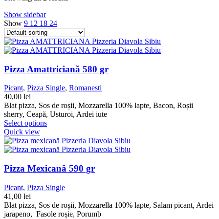
Show sidebar
Show
9
12
18
24
Pizza Amattriciană 580 gr
Picant
,
Pizza Single
,
Romanesti
40,00
lei
Blat pizza, Sos de roșii, Mozzarella 100% lapte, Bacon, Roșii
sherry, Ceapă, Usturoi, Ardei iute
Select options
Quick view
Pizza Mexicană 590 gr
Picant
,
Pizza Single
41,00
lei
Blat pizza, Sos de roșii, Mozzarella 100% lapte, Salam picant, Ardei
jarapeno, Fasole roșie, Porumb